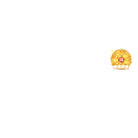
动员必须具备的品质。徐静雨提到，如果杨瀚森能够
克服内心的不安，并勇敢地迎接挑战，那么他一定会
有更好的发展空间。
因此，在休赛期间进行自我反思和调整，不仅是为了
弥补技能上的不足，也是为了增强心理素质，让自己
变得更加成熟，这样才能为下一次出征做足准备。
3、制定有效训练计划
针对杨瀚森的新秀表现，徐静雨建议他制定一份科学
合理的训练计划。这份计划应该涵盖技术训练、体能
提升以及心理锻炼等多个方面，使其成为全面发展的
运动员。
首先，在技术层面上，可以通过观看自己比赛的视频