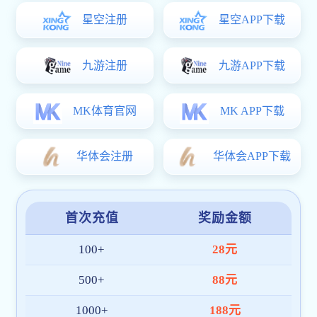
徐静雨点评杨瀚森新秀季表现
不佳提醒休赛期要努力训练避
免荒废
2026-06-18 04:04
39 次阅读
首页
/
体育动态
在刚刚结束的篮球赛季中，新秀球员杨瀚森的表现引
起了广泛关注，然而他的成绩却未能达到预期。著名
评论员徐静雨对此进行了点评，指出杨瀚森在新秀季
的发挥不佳，并提醒他在休赛期要加倍努力训练，以
免荒废自己的潜力。本文将从四个方面详细探讨徐静
雨对杨瀚森的点评，包括新秀季表现分析、个人成长
的重要性、如何制定有效的训练计划，以及对未来发