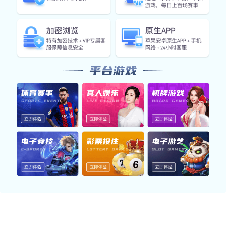
徐静雨对此表示担忧，她认为新秀球员需要充分利用
首个赛季积累经验，而不是仅仅依赖天赋。因此，杨
瀚森需要认真总结自己的不足，以便在下一个赛季有
所突破。
2、个人成长的重要性
青年运动员的发展不仅依赖于他们的天赋，更离不开
持续不断的努力与进步。在这一点上，徐静雨特别强
调了个人成长的重要性。她指出，只有通过系统性的
训练和实践才能真正提升自身能力，而这对于像杨瀚
森这样的年轻球员尤为重要。
此外，心理素质也是影响运动员表现的重要因素。面
对压力时，能够保持冷静并积极应对，是每位职业运