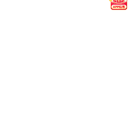
对此表示乐观，她相信随着时间推移，年轻选手总能
找到适合自己的发展道路。
未来的发展不仅取决于个人努力，还需要团队支持与
良好的环境。如果球队能够给予更多机会，让杨瀚森
参与到关键比赛中去，那么他的成长将会更快。同
时，各种资源如专业教练指导、先进技术分析等，也
将为他的进步提供强有力保障。
综上所述，只要保持积极态度，引导好自己的职业生
涯，相信未来会有更多精彩瞬间等待着他去创造。目
前虽然面临困境，但正是这些经历将塑造出更加强大
的自己，为日后的成功奠定基础。
总结：