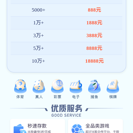
一个全面而深刻的视角，理解这一伟大对决背后的复
杂性。
1、职业生涯发展历程
梅西和C罗各自有着独特而辉煌的职业生涯轨迹。从
2004年首次登上职业舞台以来，梅西迅速崭露头角，
以其卓越的技术和敏捷的反应赢得了无数荣誉。而同
样在2002年进入职业赛场的C罗，则凭借其强大的身
体条件和出色的爆发力，逐渐成为全球最具影响力的
球员之一。
这两位球员的发展路径虽然不同，但都经历了各自球
队的重要时刻。梅西在巴萨完成了他的“梦之队”时
期，而C罗则在曼联、皇马等顶级俱乐部中屡创佳
绩。正是在这样的环境中，他们获得了大量进球机