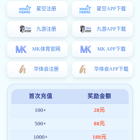
德媒称凯尔自认替罪羊多特将
迅速任命新总监避免夏季拖延
2026-07-06 01:34
34 次阅读
首页
/
体育动态
近年来，德国足球俱乐部多特蒙德的管理层经历了不
少波折，尤其是在球队成绩不佳的情况下，内部人事
变动频繁。最近，有媒体报道称，多特蒙德现任体育
总监凯尔在面对外界压力时，自认是替罪羊，这一言
论引发了广泛关注。同时，为了避免夏季转会窗口期
间出现拖延，多特蒙德计划迅速任命新总监。这一系
列事件不仅影响着球队的未来发展方向，也展现了俱
乐部在逆境中的应对策略。本文将从凯尔自认替罪羊