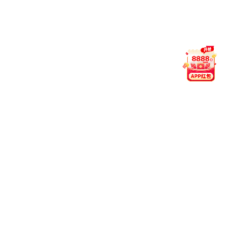
随着新赛季即将到来，多特蒙德除了面临内部人事调
整带来的挑战外，还需准备迎接激烈的联赛竞争。各
大豪门均加强了阵容，为争夺冠军做好充分准备。因
此，多特蒙德必须迅速提升自身实力，以便能与之抗
衡。
此外，如何平衡青训与一线队之间的人才流动，也是
新任体育总监需要重点关注的问题。多特蒙德历来以
培养青年才俊著称，他们需要确保青训系统正常运
转，同时给予年轻球员足够机会融入一线队，提高整
体实力。
再者，公众舆论和媒体关注度也是不可忽视的一环。
在经历了一段低迷期后，球迷和媒体对俱乐部充满期